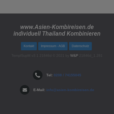
www.Asien-Kombireisen.de
individuell Thailand Kombinieren
Kontakt
Impressum - AGB
Datenschutz
TemplSupM.v3.1 21846d © 2021 by
W&P
21846d_1.281
Tel:
0208 / 74155045
E-Mail:
info@asien-kombireisen.de