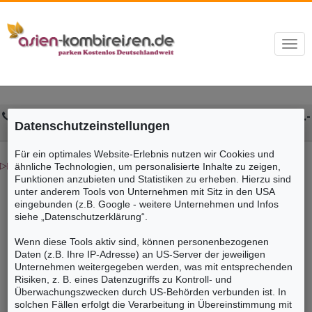
Togg
navi
Kontakt:
0208 / 74155045
Online Öffnungszeiten:
Mo.-
Datenschutzeinstellungen
So. 10:00-22:00 Uhr
Für ein optimales Website-Erlebnis nutzen wir Cookies und
▷▷▷ Asien Kombireisen günstig buchen
ähnliche Technologien, um personalisierte Inhalte zu zeigen,
Funktionen anzubieten und Statistiken zu erheben. Hierzu sind
unter anderem Tools von Unternehmen mit Sitz in den USA
Asien Kombireisen Individual Kombinieren mit Asien-
eingebunden (z.B. Google - weitere Unternehmen und Infos
Kombireisen.de
siehe „Datenschutzerklärung“.
Wenn diese Tools aktiv sind, können personenbezogenen
Daten (z.B. Ihre IP-Adresse) an US-Server der jeweiligen
Unternehmen weitergegeben werden, was mit entsprechenden
Risiken, z. B. eines Datenzugriffs zu Kontroll- und
Überwachungszwecken durch US-Behörden verbunden ist. In
solchen Fällen erfolgt die Verarbeitung in Übereinstimmung mit