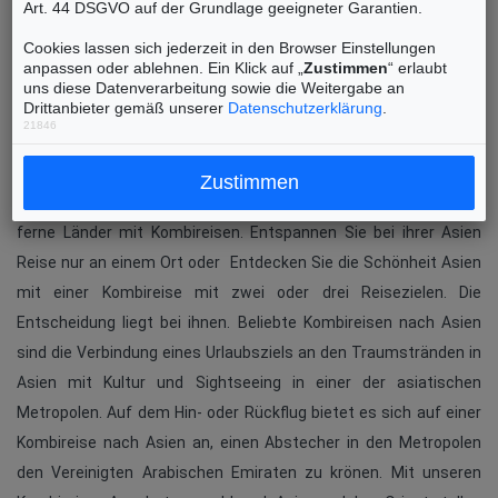
Art. 44 DSGVO auf der Grundlage geeigneter Garantien.
Cookies lassen sich jederzeit in den Browser Einstellungen
anpassen oder ablehnen. Ein Klick auf „
Zustimmen
“ erlaubt
uns diese Datenverarbeitung sowie die Weitergabe an
Drittanbieter gemäß unserer
Datenschutzerklärung
.
21846
Willkommen auf Asien-Kombireisen.de. Wir freuen uns, dass Sie
Zustimmen
uns besuchen, hier finden Sie ausgesuchte Reiseangebote in
ferne Länder mit Kombireisen. Entspannen Sie bei ihrer Asien
Reise nur an einem Ort oder Entdecken Sie die Schönheit Asien
mit einer Kombireise mit zwei oder drei Reisezielen. Die
Entscheidung liegt bei ihnen. Beliebte Kombireisen nach Asien
sind die Verbindung eines Urlaubsziels an den Traumstränden in
Asien mit Kultur und Sightseeing in einer der asiatischen
Metropolen. Auf dem Hin- oder Rückflug bietet es sich auf einer
Kombireise nach Asien an, einen Abstecher in den Metropolen
den Vereinigten Arabischen Emiraten zu krönen. Mit unseren