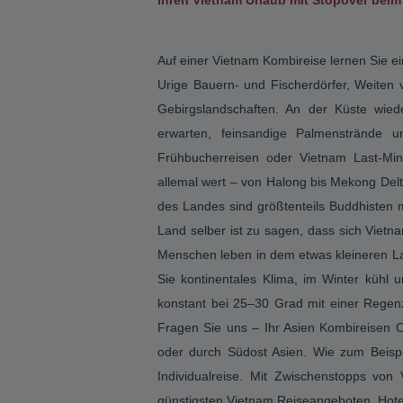
beim Asien Kombireisen Experten Asien-K
Vietnams Kultur und Natürlichkeit schafft
Bucht im Norden des Landes oder erleben
Sapa oder den Cu Chi Tunneln hat Vietna
sind ein absolutes Highlight. Kombireise
Urlaub auf Danang, Phu Quoc und Phan Thi
Kombireisen Vietnam als Stopover Reisen
Penang Bali, Lombok, Gili Islands ihre 
Vietnam Reisen sind konkurrenzlos günsti
Asien Spezialisten ihre Vietnam Individual
Kombireisen Vietnam ist Urlaub für 
ihren Vietnam Urlaub mit Stopover be