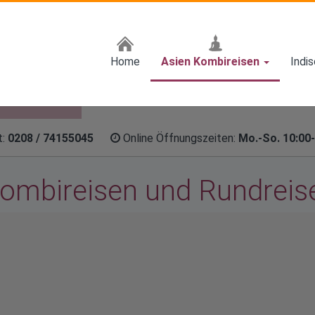
gkok, Khao Lak,
i, Penang Bali,
Kombinieren und
isen sind
Home
Asien Kombireisen
Indi
ende Vietnam
ialisten ihre
 Mitarbeiter
A