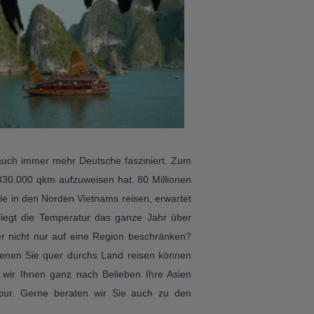
nellen Dschunke, auf der mystischen Halong
lturellen Höhepunkten wie der Bergregion
 die faszinierenden Sanddünen von Mui Ne
 Bangkok, Hongkong als Rundreise und Bade
bi, Dubai, Hongkong, Singapur, Langkawi,
ss mit einem Strandurlaub Krönen. Unsere
n Sie online mit Asien-Kombireisen.de den
e bestens beraten.