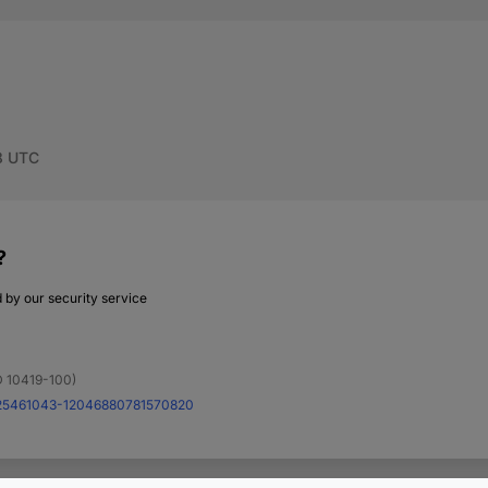
m und Angkor
ise. Erleben Sie
ambodscha.
alreise beim
:
0208 / 74155045
Online Öffnungszeiten:
Mo.-So. 10:00-
mbireisen und Rundreis