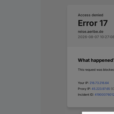
KOMBIREISEN✅
Vietnams Kultur und Natürlichkeit in Verbindung mit Angkor Tho
Wat, Atemberaubendes Erlebnis mit Ihrer Vietnam Kambodscha Re
Asiens purste Kulturvielfalt, bei einer Tour durch Vietnam und K
Vietnam Kambodscha Kombireisen. Vietnam Kambodscha Individu
Asien Kombireisen Experten Asien-Kombireisen.de
Kontakt
▷▷▷ Vietnam Ko