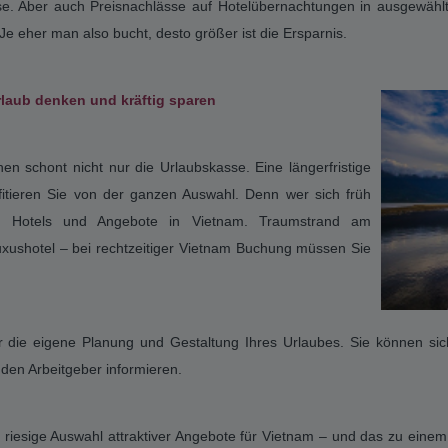
Kombireisen Vietnam
auf Asien-Kombireisen.de -
Vi
2025 frühzeitig buchen und bis zu 40% sparen
Wer frühzeitig den nächsten Urlaub nach Vietnam plant
Ganz einfach: Buchen Sie auf Asien-Kombireisen.de jetzt
Vietnam Saison. Profitieren Sie von unseren exklusiven 
besten Plätze und Hotels in Vietnam. Mit Asien-Kombireis
früher Sie buchen, desto günstiger wird’s.
am
: früh buchen, viel sparen
 Flugkapazitäten in Vietnam besser kalkuliert werden. Und das ist gu
r eine Reise nach Vietnam entscheidet, der bekommt den besten Preis. 
e. Aber auch Preisnachlässe auf Hotelübernachtungen in ausgewähl