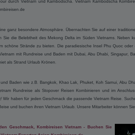
Vietnam Kombireisen - Vietnam Rundreisen - Buchen 
beim Vietnam Reise Experten Asien-Kombireisen.de
Kombireisen Vietnam mit Rundreise und Baden wie z.B. B
Dhabi, Dubai, Hongkong, Singapur ihre Vietnam Rundreis
Strandurlaub Krönen – unsere Mitarbeiter können Sie be
konkurrenzlos günstig! Wir haben für jeden Geschmack
online mit Asien-Kombireisen.de den Asien Spezialisten
ihren Vietnam Urlaub.
tnam
- Buchen Sie ihren
Vietnam
Urlaub beim
Vietnam
Experten As
bindung mit Angkor Thom und Angkor Wat, Atemberaubendes Erlebnis mi
iner Tour durch Vietnam und Kambodscha. Vietnam Kambodscha Kombire