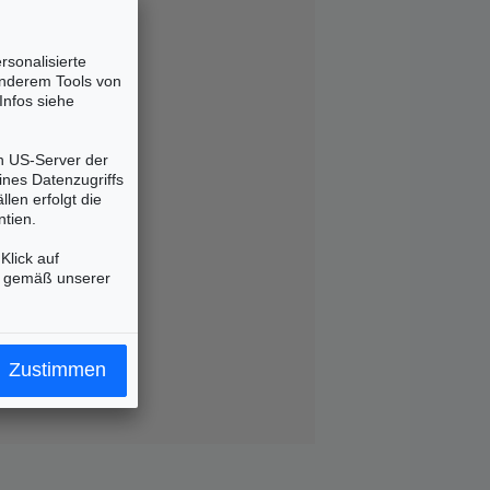
rsonalisierte
 anderem Tools von
Infos siehe
n US-Server der
ines Datenzugriffs
len erfolgt die
tien.
Klick auf
er gemäß unserer
Zustimmen