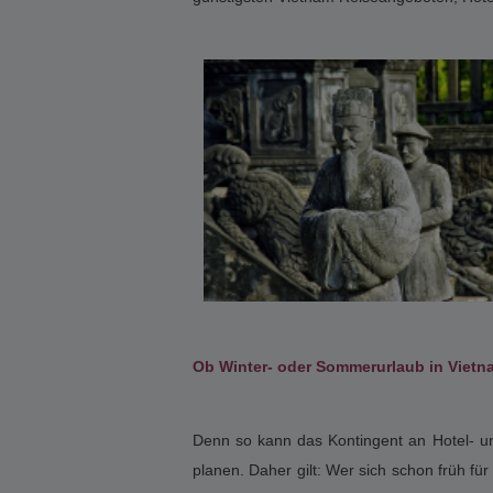
Auf einer Vietnam Kombireise lernen Sie ei
Urige Bauern- und Fischerdörfer, Weiten 
Gebirgslandschaften. An der Küste wied
erwarten, feinsandige Palmenstrände 
Frühbucherreisen oder Vietnam Last-Min
allemal wert – von Halong bis Mekong Delt
des Landes sind größtenteils Buddhisten
Land selber ist zu sagen, dass sich Viet
Menschen leben in dem etwas kleineren La
Sie kontinentales Klima, im Winter kühl
konstant bei 25–30 Grad mit einer Regenz
Fragen Sie uns – Ihr Asien Kombireisen O
oder durch Südost Asien. Wie zum Beispi
Individualreise. Mit Zwischenstopps vo
günstigsten Vietnam Reiseangeboten, Hote