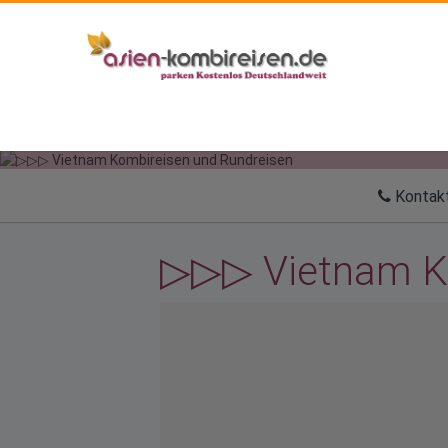
ERFAHRUNGEN✅
Kombireisen Vietnam als Stopover Reisen und Baden wie z.B. Ban
Phuket, Koh Samui, Abu Dhabi, Dubai, Hongkong, Singapur, Langkaw
Lombok, Gili Islands ihre Vietnam Rundreise als Stopover Reisen 
im Anschluss mit einem Strandurlaub Krönen. Unsere Vietnam Re
konkurrenzlos günstig! Wir haben für jeden Geschmack die pass
Reise. Suchen Sie online mit Asien-Kombireisen.de den Asien Spez
Vietnam Individual Reise und buchen ihren Vietnam Urlaub. Unsere
können Sie bestens beraten.
VIETNAM KAMBODSCH