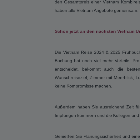
Ob Winter- oder Sommerurlaub in
Vietn
Denn so kann das Kontingent an Hotel- und
planen. Daher gilt: Wer sich schon früh fü
den Gesamtpreis einer Vietnam Kombireis