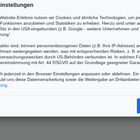
instellungen
 Website-Erlebnis nutzen wir Cookies und ähnliche Technologien, um pe
, Funktionen anzubieten und Statistiken zu erheben. Hierzu sind unter
itz in den USA eingebunden (z.B. Google - weitere Unternehmen und 
rung“.
aktiv sind, können personenbezogenen Daten (z.B. Ihre IP-Adresse) a
ehmen weitergegeben werden, was mit entsprechenden Risiken, z. B. e
Überwachungszwecken durch US-Behörden verbunden ist. In solchen Fäl
bereinstimmung mit Art. 44 DSGVO auf der Grundlage geeigneter Garan
h jederzeit in den Browser Einstellungen anpassen oder ablehnen. Ein 
aubt uns diese Datenverarbeitung sowie die Weitergabe an Drittanbiet
rung
.