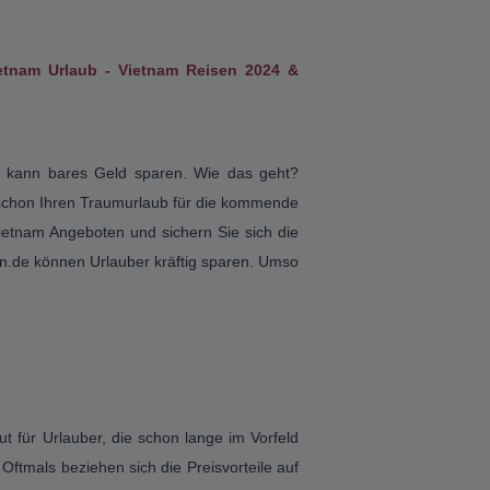
auch immer mehr Deutsche fasziniert. Zum
330.000 qkm aufzuweisen hat. 80 Millionen
e in den Norden Vietnams reisen, erwartet
liegt die Temperatur das ganze Jahr über
er nicht nur auf eine Region beschränken?
 denen Sie quer durchs Land reisen können
wir Ihnen ganz nach Belieben Ihre Asien
mpur. Gerne beraten wir Sie auch zu den