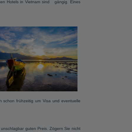
etnam
Urlaub -
Vietnam
Reisen 2024 &
, kann bares Geld sparen. Wie das geht?
 schon Ihren Traumurlaub für die kommende
Vietnam Angeboten und sichern Sie sich die
en.de können Urlauber kräftig sparen. Umso
t für Urlauber, die schon lange im Vorfeld
Oftmals beziehen sich die Preisvorteile auf
ten Hotels in Vietnam sind gängig. Eines