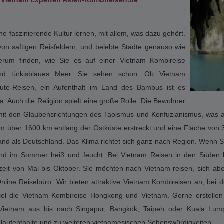
ombireisen.de
 eine ganz besondere Atmosphäre. Übernachten Sie auf einer traditio
 Sie die Belebtheit des Mekong Delta im Süden Vietnams. Neben ku
m schöne Strände zu bieten. Die paradiesische Insel Phu Quoc oder
n Vietnam mit Rundreise und Baden mit Dubai, Abu Dhabi, Singapur,
et als Strand Urlaub Krönen.
 und Baden wie z.B. Bangkok, Khao Lak, Phuket, Koh Samui, Abu Dha
Vietnam Rundreise als Stopover Reisen Kombinieren und im Anschlu
g! Wir haben für jeden Geschmack die passende Vietnam Reise. Suche
 Reise und buchen ihren Vietnam Urlaub. Unsere Mitarbeiter können Si
jeden Geschmack, Kombireisen Vietnam - Buchen Sie
im Vietnam Experten Asien-Kombireisen.de