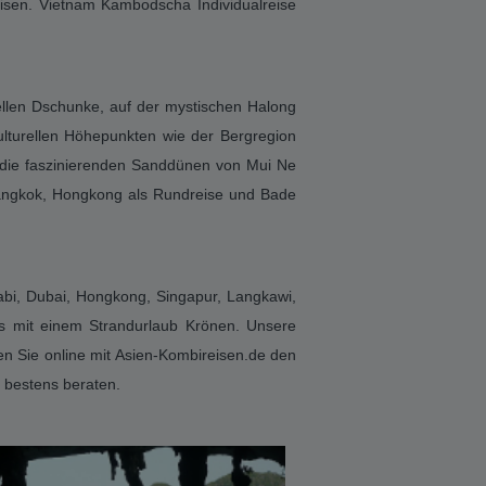
Sie ihren Vietnam Urlaub mit Stopover
angkok, Khao Lak, Phuket, Koh Samui, Abu
e Kombinieren und im Anschluss mit einem
stens beraten. Unsere Vietnam Reisen sind
 die passende Vietnam Reise. Suchen Sie
 ihre Vietnam Individual Reise und buchen
ien-Kombireisen.de
t Ihrer Vietnam Kambodscha Reise. Erleben
isen. Vietnam Kambodscha Individualreise