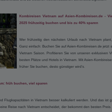
ne faszinierende Kultur lernen, mit allem, was dazu gehört.
von saftigen Reisfeldern, und belebte Städte genauso wie
erum finden, wie Sie es auf einer Vietnam Kombireise
und türkisblaues Meer. Sie sehen schon: Ob Vietnam
ute-Reisen, ein Aufenthalt im Land des Bambus ist es
a. Auch die Religion spielt eine große Rolle. Die Bewohner
 mit den Glaubensrichtungen des Taoismus und Konfuzianismus, was 
nam über 1600 km entlang der Ostküste erstreckt und eine Fläche von 
nd als Deutschland. Das Klima richtet sich ganz nach Region. Wenn Si
 und im Sommer heiß und feucht. Bei Vietnam Reisen in den Süden 
eit von Mai bis Oktober. Sie möchten nach Vietnam reisen, sich ab
nline Reisebüro. Wir bieten attraktive Vietnam Kombireisen an, bei
el die Vietnam Kombireise Hongkong und Vietnam. Gerne erstellen 
n Vietnam aus bis nach Singapur, Bangkok, Taipeh oder Kuala Lu
laufenthalte und zu weiteren vietnamesischen Sehenswürdigkeiten.